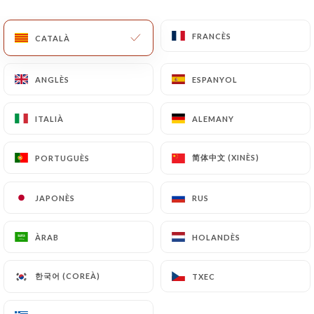
CA
MENÚ
FRANCÈS
FRANCÈS
CATALÀ
CATALÀ
ANGLÈS
ANGLÈS
ESPANYOL
ESPANYOL
ITALIÀ
ITALIÀ
ALEMANY
ALEMANY
/
INICI
CONTACTAR
Contactar
简体中文 (XINÈS)
简体中文 (XINÈS)
PORTUGUÈS
PORTUGUÈS
JAPONÈS
JAPONÈS
RUS
RUS
ÀRAB
ÀRAB
HOLANDÈS
HOLANDÈS
한국어 (COREÀ)
한국어 (COREÀ)
TXEC
TXEC
Punjab Palace