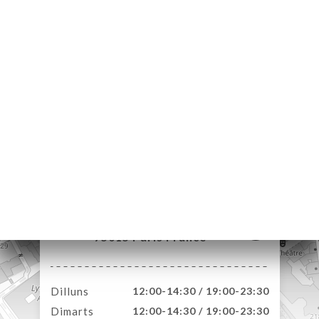
ICI
RVAR
ERIA
ENYES
RTA
ACTAR
299 Rue Lecourbe
75015 Paris France
Dilluns
12:00-14:30 / 19:00-23:30
Dimarts
12:00-14:30 / 19:00-23:30