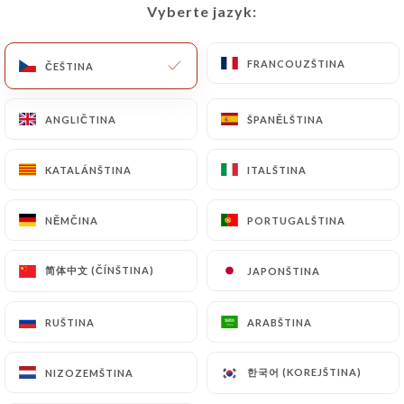
Vyberte jazyk:
Vyberte jazyk:
CS
NABÍDKA
FRANCOUZŠTINA
FRANCOUZŠTINA
ČEŠTINA
ČEŠTINA
ANGLIČTINA
ANGLIČTINA
ŠPANĚLŠTINA
ŠPANĚLŠTINA
/
DOMŮ
RECENZE
KATALÁNŠTINA
KATALÁNŠTINA
ITALŠTINA
ITALŠTINA
Recenze
NĚMČINA
NĚMČINA
PORTUGALŠTINA
PORTUGALŠTINA
简体中文 (ČÍNŠTINA)
简体中文 (ČÍNŠTINA)
JAPONŠTINA
JAPONŠTINA
49 recenze společnosti Uniiti
RUŠTINA
RUŠTINA
ARABŠTINA
ARABŠTINA
4.9 / 5
한국어 (KOREJŠTINA)
한국어 (KOREJŠTINA)
NIZOZEMŠTINA
NIZOZEMŠTINA
100% skutečné, ověřené recenze.