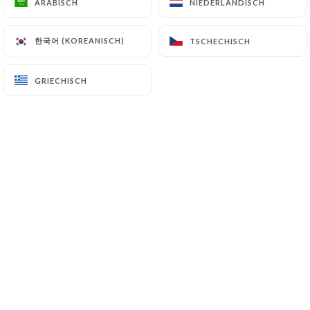
ARABISCH
ARABISCH
NIEDERLÄNDISCH
NIEDERLÄNDISCH
DE
MENÜ
한국어 (KOREANISCH)
한국어 (KOREANISCH)
TSCHECHISCH
TSCHECHISCH
GRIECHISCH
GRIECHISCH
/
START
GALERIE
Galerie